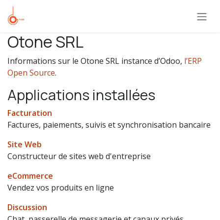
Se rendre au contenu
Otone SRL
Informations sur le Otone SRL instance d’Odoo,
l’ERP
Open Source
.
Applications installées
Facturation
Factures, paiements, suivis et synchronisation bancaire
Site Web
Constructeur de sites web d'entreprise
eCommerce
Vendez vos produits en ligne
Discussion
Chat, passerelle de messagerie et canaux privés