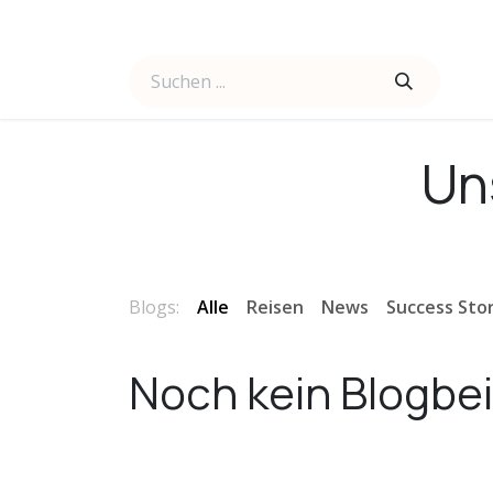
Zum Inhalt springen
Company
Un
Blogs:
Alle
Reisen
News
Success Stor
Noch kein Blogbe